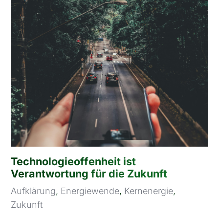
Technologieoffenheit ist
Verantwortung für die Zukunft
Aufklärung
,
Energiewende
,
Kernenergie
,
Zukunft